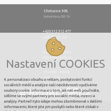
Chotusice 309,
Kutná Hora 285 76
+420 312 312 477
+420 775 331 450
info@e-regaly.cz
obchod@e-regaly.cz
Nastavení COOKIES
Pondělí - Pátek
8:00 - 17:00
K personalizaci obsahu a reklam, poskytování funkcí
sociálních médií a analýze naší návštěvnosti využíváme
soubory cookie. Informace o tom, jak náš web používáte,
sdílíme se svými partnery pro sociální média, inzerci a
analýzy. Partneři tyto údaje mohou zkombinovat s dalšími
informacemi, které jste jim poskytli nebo které získali v