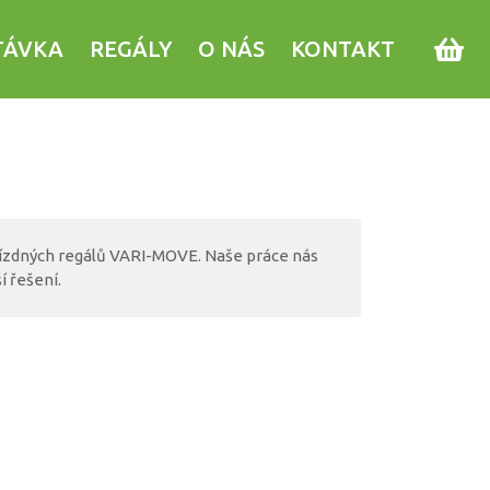
TÁVKA
REGÁLY
O NÁS
KONTAKT
jízdných regálů VARI-MOVE. Naše práce nás
í řešení.