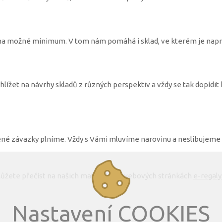
t na možné minimum. V tom nám pomáhá i sklad, ve kterém je napr
lížet na návrhy skladů z různých perspektiv a vždy se tak dopíd
né závazky plníme. Vždy s Vámi mluvíme narovinu a neslibujeme
 můžete přečíst na našich mateřských webových stránkách
e-regaly
Nastavení COOKIES