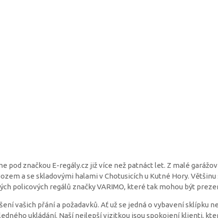
pod značkou E-regály.cz již více než patnáct let. Z malé garážové 
ozem a se skladovými halami v Chotusicích u Kutné Hory. Většin
ch policových regálů značky VARIMO, které tak mohou být preze
ení vašich přání a požadavků. Ať už se jedná o vybavení sklípku 
ého ukládání. Naší nejlepší vizitkou jsou spokojení klienti, kter