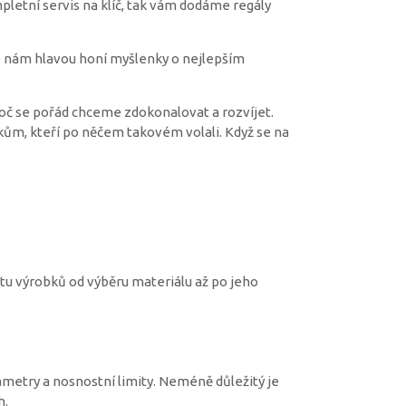
letní servis na klíč, tak vám dodáme regály
se nám hlavou honí myšlenky o nejlepším
proč se pořád chceme zdokonalovat a rozvíjet.
ům, kteří po něčem takovém volali. Když se na
tu výrobků od výběru materiálu až po jeho
ametry a nosnostní limity. Neméně důležitý je
h.