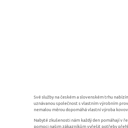
Své služby na českém a slovenském trhu nabízíme 
uznávanou společnost s vlastním výrobním prov
nemalou měrou dopomáhá vlastní výroba kovový
Nabyté zkušenosti nám každý den pomáhají v řeš
pomoci našim zákazníkům vyřešit potřeby přehledn