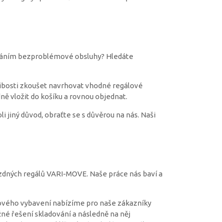
hováním bezproblémové obsluhy? Hledáte
e libosti zkoušet navrhovat vhodné regálové
ně vložit do košíku a rovnou objednat.
 jiný důvod, obraťte se s důvěrou na nás. Naši
zdných regálů VARI-MOVE. Naše práce nás baví a
ového vybavení nabízíme pro naše zákazníky
žné řešení skladování a následně na něj