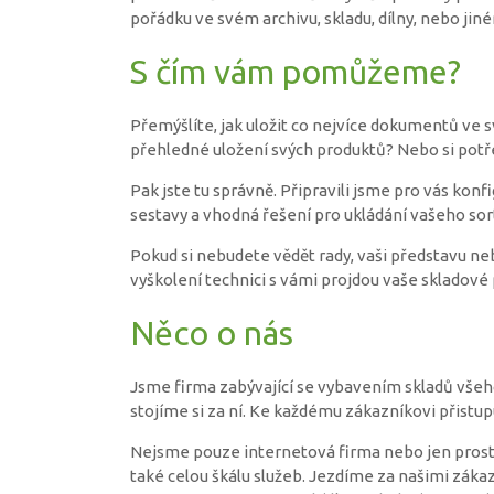
pořádku ve svém archivu, skladu, dílny, nebo ji
S čím vám pomůžeme?
Přemýšlíte, jak uložit co nejvíce dokumentů ve
přehledné uložení svých produktů? Nebo si potř
Pak jste tu správně. Připravili jsme pro vás kon
sestavy a vhodná řešení pro ukládání vašeho sor
Pokud si nebudete vědět rady, vaši představu ne
vyškolení technici s vámi projdou vaše skladové
Něco o nás
Jsme firma zabývající se vybavením skladů vše
stojíme si za ní. Ke každému zákazníkovi přistu
Nejsme pouze internetová firma nebo jen pros
také celou škálu služeb. Jezdíme za našimi zákaz