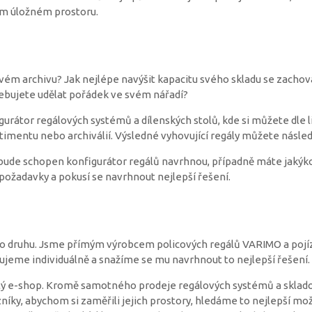
ném úložném prostoru.
 svém archivu? Jak nejlépe navýšit kapacitu svého skladu se zac
ebujete udělat pořádek ve svém nářadí?
figurátor regálových systémů a dílenských stolů, kde si můžete dl
timentu nebo archiválií. Výsledné vyhovující regály můžete násled
bude schopen konfigurátor regálů navrhnou, případně máte jakýkoli
 požadavky a pokusí se navrhnout nejlepší řešení.
ho druhu. Jsme přímým výrobcem policových regálů VARIMO a pojí
pujeme individuálně a snažíme se mu navrhnout to nejlepší řešení.
tý e-shop. Kromě samotného prodeje regálových systémů a sklad
níky, abychom si zaměřili jejich prostory, hledáme to nejlepší mo