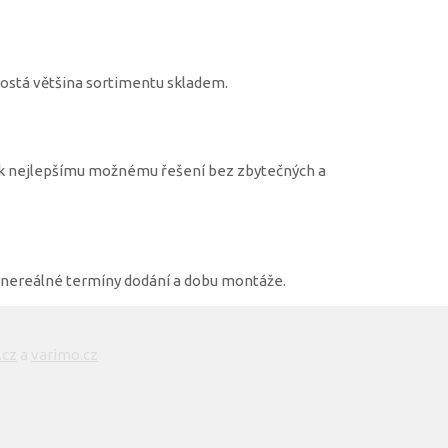
ostá většina sortimentu skladem.
it k nejlepšímu možnému řešení bez zbytečných a
 nereálné termíny dodání a dobu montáže.
.cz
a
varimo.cz