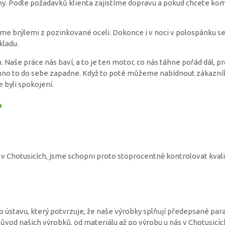
y. Podle požadavků klienta zajistíme dopravu a pokud chcete komp
váme brýlemi z pozinkované oceli. Dokonce i v noci v polospánku 
kladu.
. Naše práce nás baví, a to je ten motor, co nás táhne pořád dál, 
hno to do sebe zapadne. Když to poté můžeme nabídnout zákazník
 byli spokojení.
?
v Chotusicích, jsme schopni proto stoprocentně kontrolovat kvali
o ústavu, který potvrzuje, že naše výrobky splňují předepsané par
původ našich výrobků, od materiálu až po výrobu u nás v Chotusicíc