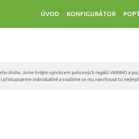
ÚVOD
KONFIGURÁTOR
POP
šeho druhu. Jsme hrdým výrobcem policových regálů VARIMO a po
vi přistupujeme individuálně a snažíme se mu navrhnout to nejlepš