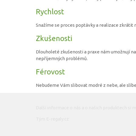
Rychlost
Snažíme se proces poptávky a realizace zkráti
Zkušenosti
Dlouholeté zkušenosti a praxe nám umožnují nah
nepříjemných problémů.
Férovost
Nebudeme Vám slibovat modré z nebe, ale slíbe
Další informace o nás a o našich produktech si
Tým E-regaly.cz