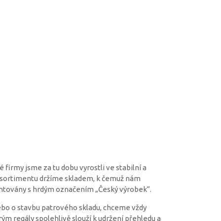
firmy jsme za tu dobu vyrostli ve stabilní a
u sortimentu držíme skladem, k čemuž nám
ntovány s hrdým označením „Český výrobek“.
nebo o stavbu patrového skladu, chceme vždy
ým regály spolehlivě slouží k udržení přehledu a